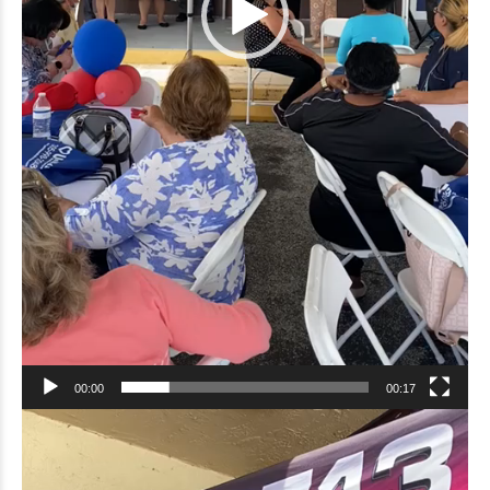
00:00
00:17
Video
Player