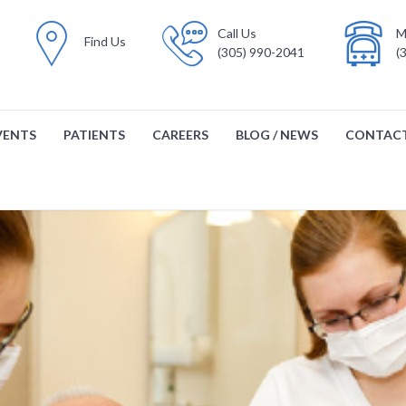
Call Us
M
Find Us
(305) 990-2041
(
VENTS
PATIENTS
CAREERS
BLOG / NEWS
CONTACT