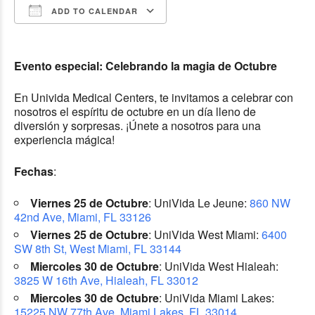
ADD TO CALENDAR
Download ICS
Google Calendar
Evento especial: Celebrando la magia de Octubre
En Univida Medical Centers, te invitamos a celebrar con
nosotros el espíritu de octubre en un día lleno de
diversión y sorpresas. ¡Únete a nosotros para una
experiencia mágica!
Fechas
:
Viernes 25 de Octubre
: UniVida Le Jeune:
860 NW
42nd Ave, Miami, FL 33126
Viernes 25 de Octubre
: UniVida West Miami:
6400
SW 8th St, West Miami, FL 33144
Miercoles 30 de Octubre
: UniVida West Hialeah:
3825 W 16th Ave, Hialeah, FL 33012
Miercoles 30 de Octubre
: UniVida Miami Lakes:
15225 NW 77th Ave, Miami Lakes, FL 33014