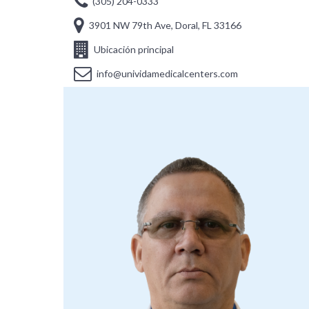
(305) 204-0333
3901 NW 79th Ave, Doral, FL 33166
Ubicación principal
info@unividamedicalcenters.com