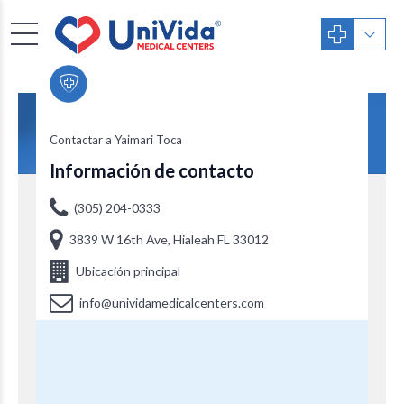
Yaimari Toca, APRN
Contactar a Yaimari Toca
Información de contacto
(305) 204-0333
3839 W 16th Ave, Hialeah FL 33012
Ubicación principal
info@unividamedicalcenters.com